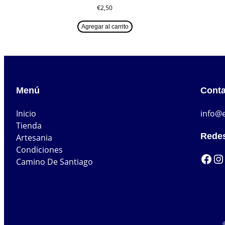
€
2,50
Agregar al carrito
Menú
Conta
Inicio
info@
Tienda
Redes
Artesania
Condiciones
Facebook
Instagram
T
Camino De Santiago