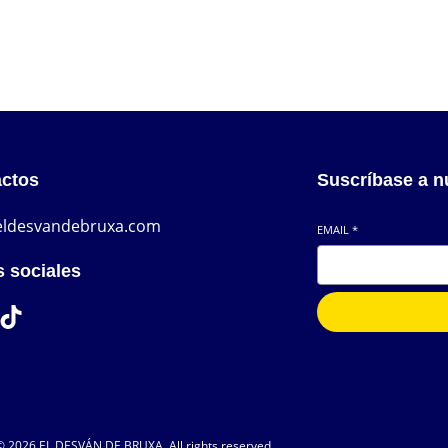
ctos
Suscríbase a n
eldesvandebruxa.com
EMAIL
*
 sociales
ikTok
© 2026 EL DESVÁN DE BRUXA. All rights reserved.