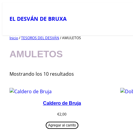
Saltar
al
EL DESVÁN DE BRUXA
contenido
Inicio
/
TESOROS DEL DESVÁN
/ AMULETOS
AMULETOS
Ordenado
Mostrando los 10 resultados
por
más
recientes
Caldero de Bruja
€
2,00
Agregar al carrito