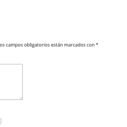
i
d
a
d
os campos obligatorios están marcados con
*