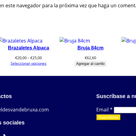
 en este navegador para la próxima vez que haga un coment
Brazaletes Alpaca
Bruja 84cm
Rango
€
20,00
–
€
25,00
€
62,60
de
Seleccionar opciones
Agregar al carrito
precios:
desde
€20,00
hasta
€25,00
ctos
Suscríbase a n
eldesvandebruxa.com
Email
*
Suscribirse
 sociales