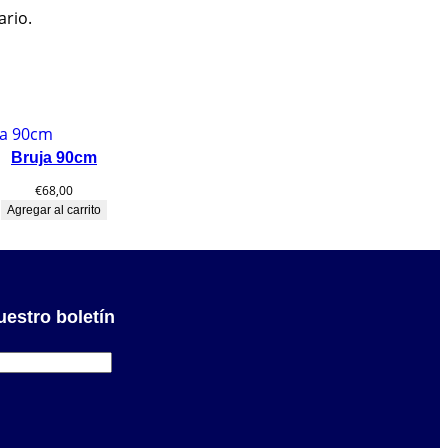
ario.
Bruja 90cm
€
68,00
Agregar al carrito
uestro boletín