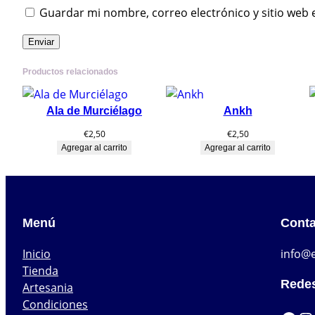
Guardar mi nombre, correo electrónico y sitio web
Productos relacionados
Ala de Murciélago
Ankh
€
2,50
€
2,50
Agregar al carrito
Agregar al carrito
Menú
Conta
Inicio
info@
Tienda
Redes
Artesania
Condiciones