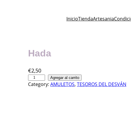
Inicio
Tienda
Artesania
Condic
Hada
€
2,50
H
Agregar al carrito
Category:
AMULETOS
, 
TESOROS DEL DESVÁN
a
d
a
c
a
n
t