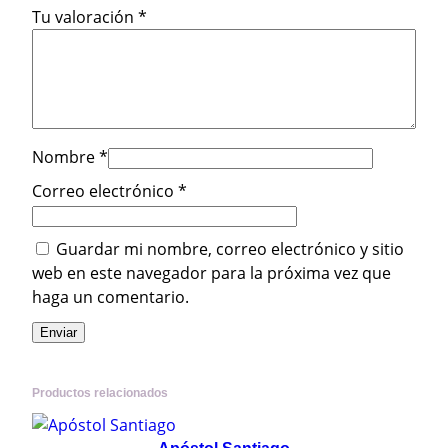
Tu valoración
*
o
l
c
a
n
t
Nombre
*
i
d
Correo electrónico
*
a
d
Guardar mi nombre, correo electrónico y sitio
web en este navegador para la próxima vez que
haga un comentario.
Productos relacionados