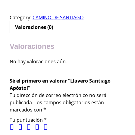
l
a
Category:
CAMINO DE SANTIAGO
v
e
Valoraciones (0)
r
o
Valoraciones
S
a
No hay valoraciones aún.
n
t
i
Sé el primero en valorar “Llavero Santiago
a
Apóstol”
g
Tu dirección de correo electrónico no será
o
publicada.
Los campos obligatorios están
A
marcados con
*
p
ó
Tu puntuación
*
s
t