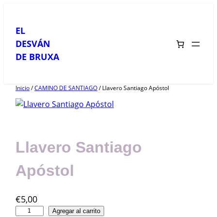
Saltar
al
EL
contenido
DESVÁN
DE BRUXA
Inicio
/
CAMINO DE SANTIAGO
/ Llavero Santiago Apóstol
Llavero Santiago
Apóstol
€
5,00
L
Agregar al carrito