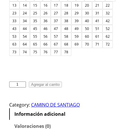
13
14
15
16
17
18
19
20
21
22
23
24
25
26
27
28
29
30
31
32
33
34
35
36
37
38
39
40
41
42
43
44
45
46
47
48
49
50
51
52
53
54
55
56
57
58
59
60
61
62
63
64
65
66
67
68
69
70
71
72
73
74
75
76
77
78
P
Agregar al carrito
a
r
Category:
CAMINO DE SANTIAGO
c
h
Información adicional
e
s
Valoraciones (0)