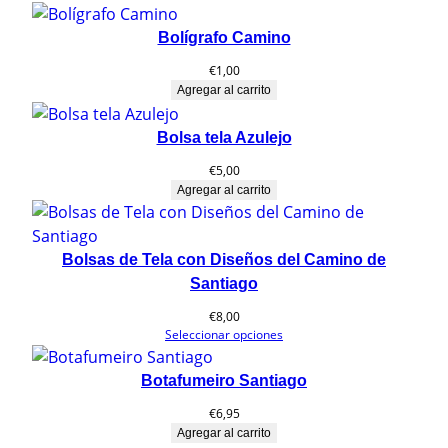
d
Bolígrafo Camino
a
d
€
1,00
Agregar al carrito
Bolsa tela Azulejo
€
5,00
Agregar al carrito
Bolsas de Tela con Diseños del Camino de
Santiago
€
8,00
Seleccionar opciones
Botafumeiro Santiago
€
6,95
Agregar al carrito