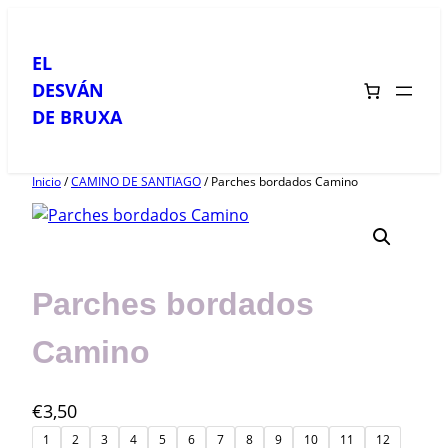
Saltar
al
EL
contenido
DESVÁN
DE BRUXA
Inicio
/
CAMINO DE SANTIAGO
/ Parches bordados Camino
Parches bordados
Camino
€
3,50
1
2
3
4
5
6
7
8
9
10
11
12