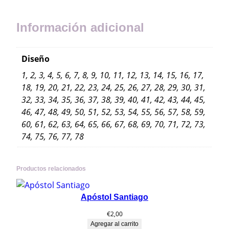
b
o
Información adicional
r
d
a
Diseño
d
1, 2, 3, 4, 5, 6, 7, 8, 9, 10, 11, 12, 13, 14, 15, 16, 17,
o
18, 19, 20, 21, 22, 23, 24, 25, 26, 27, 28, 29, 30, 31,
s
32, 33, 34, 35, 36, 37, 38, 39, 40, 41, 42, 43, 44, 45,
C
46, 47, 48, 49, 50, 51, 52, 53, 54, 55, 56, 57, 58, 59,
a
60, 61, 62, 63, 64, 65, 66, 67, 68, 69, 70, 71, 72, 73,
m
74, 75, 76, 77, 78
i
n
o
Productos relacionados
c
a
Apóstol Santiago
n
€
2,00
t
Agregar al carrito
i