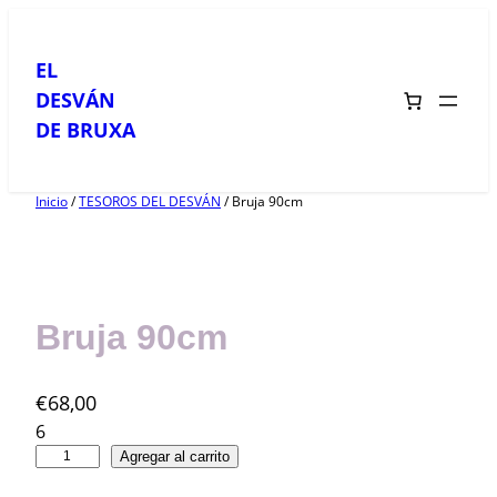
Saltar
al
EL
contenido
DESVÁN
DE BRUXA
Inicio
/
TESOROS DEL DESVÁN
/ Bruja 90cm
Bruja 90cm
€
68,00
6
B
Agregar al carrito
r