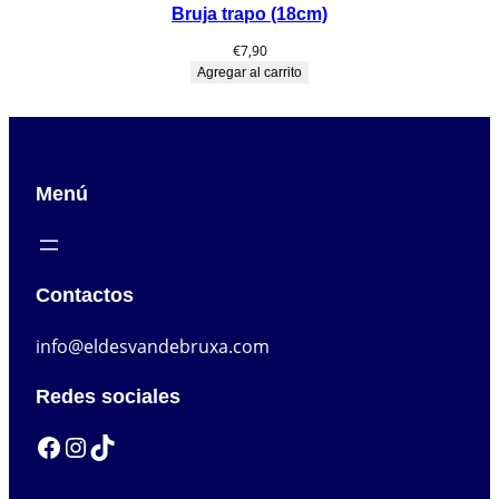
Bruja trapo (18cm)
€
7,90
Agregar al carrito
Menú
Contactos
info@eldesvandebruxa.com
Redes sociales
Facebook
Instagram
TikTok