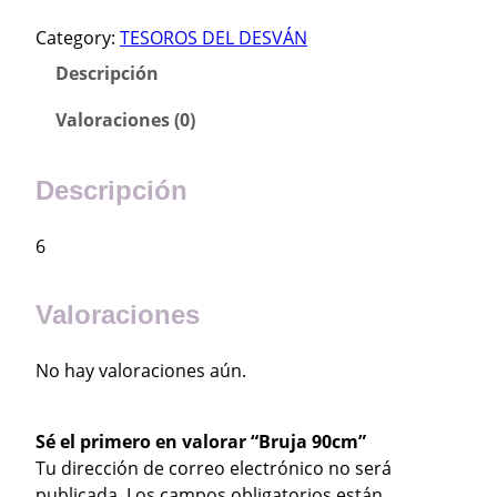
u
Category:
TESOROS DEL DESVÁN
j
a
Descripción
9
0
Valoraciones (0)
c
m
Descripción
c
a
6
n
t
i
Valoraciones
d
a
No hay valoraciones aún.
d
Sé el primero en valorar “Bruja 90cm”
Tu dirección de correo electrónico no será
publicada.
Los campos obligatorios están