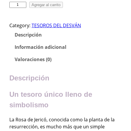
R
Agregar al carrito
d
o
e
s
€
Category:
TESOROS DEL DESVÁN
a
7
d
Descripción
,
e
5
J
Información adicional
e
0
Valoraciones (0)
r
h
i
a
c
Descripción
s
ó
t
c
Un tesoro único lleno de
a
a
€
n
simbolismo
7
t
i
,
La Rosa de Jericó, conocida como la planta de la
d
9
resurrección, es mucho más que un simple