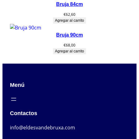
desde
Bruja 84cm
€20,00
hasta
€
62,60
€25,00
Agregar al carrito
Bruja 90cm
€
68,00
Agregar al carrito
Menú
Contactos
info@eldesvandebruxa.com