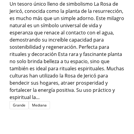
a
Un tesoro único lleno de simbolismo La Rosa de
Jericó, conocida como la planta de la resurrección,
n
es mucho más que un simple adorno. Este milagro
g
natural es un símbolo universal de vida y
o
esperanza que renace al contacto con el agua,
d
demostrando su increíble capacidad para
e
sostenibilidad y regeneración. Perfecta para
p
rituales y decoración Esta rara y fascinante planta
r
no solo brinda belleza a tu espacio, sino que
e
también es ideal para rituales espirituales. Muchas
culturas han utilizado la Rosa de Jericó para
c
bendecir sus hogares, atraer prosperidad y
i
fortalecer la energía positiva. Su uso práctico y
o
espiritual la…
s
Grande
Mediana
:
d
e
s