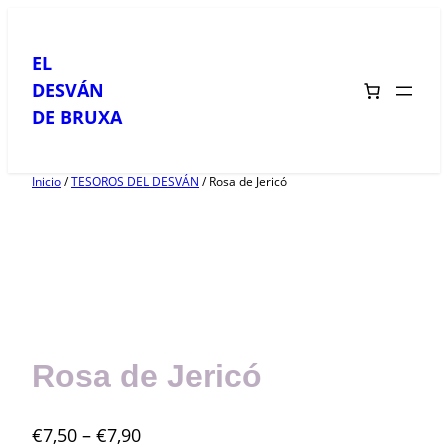
Saltar
al
EL
contenido
DESVÁN
DE BRUXA
Inicio
/
TESOROS DEL DESVÁN
/ Rosa de Jericó
Rosa de Jericó
R
€
7,50
–
€
7,90