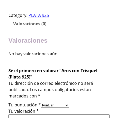
r
o
Category:
PLATA 925
s
c
Valoraciones (0)
o
n
Valoraciones
T
r
No hay valoraciones aún.
i
s
q
Sé el primero en valorar “Aros con Trisquel
u
(Plata 925)”
e
Tu dirección de correo electrónico no será
l
publicada.
Los campos obligatorios están
(
marcados con
*
P
l
Tu puntuación
*
a
Tu valoración
*
t