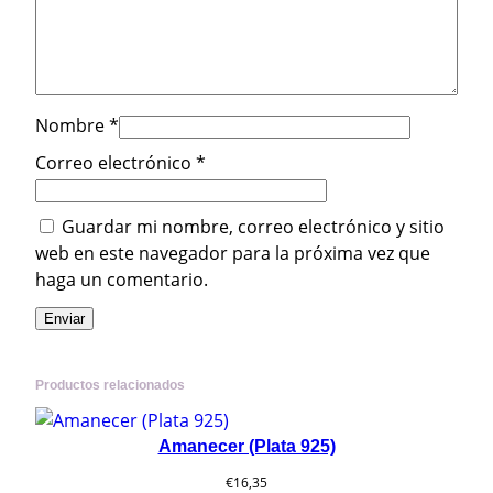
a
9
2
5
Nombre
*
)
c
Correo electrónico
*
a
n
Guardar mi nombre, correo electrónico y sitio
t
web en este navegador para la próxima vez que
i
haga un comentario.
d
a
d
Productos relacionados
Amanecer (Plata 925)
€
16,35