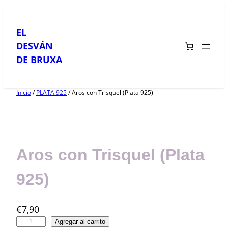
Saltar
al
EL
contenido
DESVÁN
DE BRUXA
Inicio
/
PLATA 925
/ Aros con Trisquel (Plata 925)
Aros con Trisquel (Plata
925)
€
7,90
A
Agregar al carrito