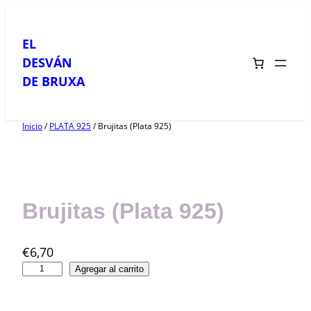
Saltar
al
EL
contenido
DESVÁN
DE BRUXA
Inicio
/
PLATA 925
/ Brujitas (Plata 925)
Brujitas (Plata 925)
€
6,70
B
Agregar al carrito
r
u