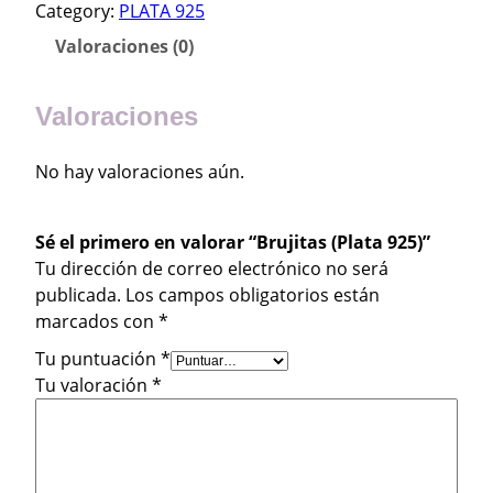
Category:
PLATA 925
j
i
Valoraciones (0)
t
a
Valoraciones
s
(
No hay valoraciones aún.
P
l
a
Sé el primero en valorar “Brujitas (Plata 925)”
t
Tu dirección de correo electrónico no será
a
publicada.
Los campos obligatorios están
9
marcados con
*
2
5
Tu puntuación
*
)
Tu valoración
*
c
a
n
t